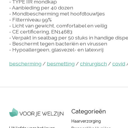
- TYPE IIR mondkap
- Aanbieding per 40 dozen
- Mondbescherming met hoofdtouwtjes
- Filterniveau 99%
- Licht van gewicht, comfortabel en veilig
- CE certificering, EN14683
- Verpakt in sealbag per 50 stuks in handige dis
- Beschermt tegen bacteriën en virussen
- Hypoallergeen, glasvezel- en latexvrij
bescherming
/
besmetting
/
chirurgisch
/
covid
Categorieën
Haarverzorging