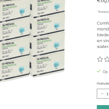
€69,
* Stukprij
Comfo
mondm
biede
en vir
water
De be
Op 
Hoevee