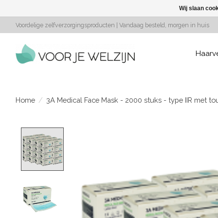
Wij slaan coo
Voordelige zelfverzorgingsproducten | Vandaag besteld, morgen in huis
Haarv
Home
/
3A Medical Face Mask - 2000 stuks - type IIR met to
Product image slideshow Items