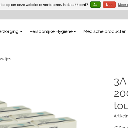
kies op om onze website te verbeteren. Is dat akkoord?
Ja
Nee
Meer 
erzorging
Persoonlijke Hygiëne
Medische producten
uwtjes
3A
20
to
Artike