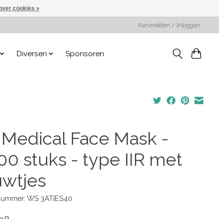
over cookies »
Aanmelden / Inloggen
Diversen
Sponsoren
 Medical Face Mask -
00 stuks - type IIR met
uwtjes
lnummer: WS 3ATIES40