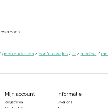
penserdoos
/
geen oorlussen
/
hoofdtouwtjes
/
iir
/
medical
/
mo
Mijn account
Informatie
Registreren
Over ons