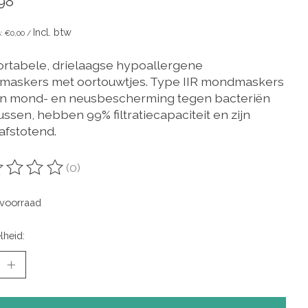
98
Incl. btw
s: €0,00 /
rtabele, drielaagse hypoallergene
askers met oortouwtjes. Type IIR mondmaskers
n mond- en neusbescherming tegen bacteriën
ussen, hebben 99% filtratiecapaciteit en zijn
afstotend.
(0)
oordeling van dit product is
0
van de 5
voorraad
lheid: