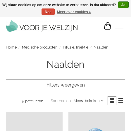
Wij slaan cookies op om onze website te verbeteren. Is dat akkoord?
Ja
Nee
Meer over cookies »
Voordelige zelfverzorgingsproducten | Vandaag besteld, morgen in huis
Winkelwa
Home
/
Medische producten
/
Infusie, Injektie
/
Naalden
Naalden
Filters weergeven
Sorteren op
Meest bekeken
5 producten