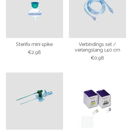
Sterifix mini spike
Verbindings set /
verlengslang 140 cm
€2,98
€0,98