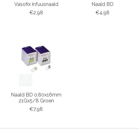
Vasofix infuusnaald
Naald BD
€2,98
€4,98
Naald BD 0.80x16mm
21Gx5/8 Groen
€7,98