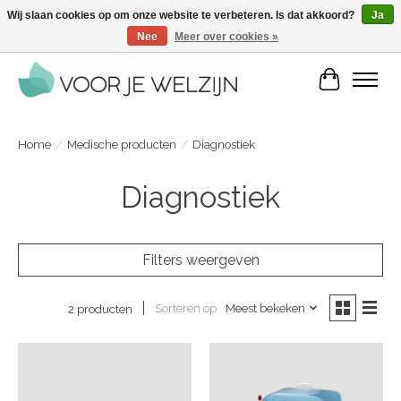
Wij slaan cookies op om onze website te verbeteren. Is dat akkoord?
Ja
Nee
Meer over cookies »
Voordelige zelfverzorgingsproducten | Vandaag besteld, morgen in huis
Winkelwa
Home
/
Medische producten
/
Diagnostiek
Diagnostiek
Filters weergeven
Sorteren op
Meest bekeken
2 producten