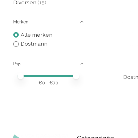
Diversen
(15)
Merken
Alle merken
Dostmann
Prijs
Minimale prijswaarde
Price maximum value
Dost
€
0
- €
70