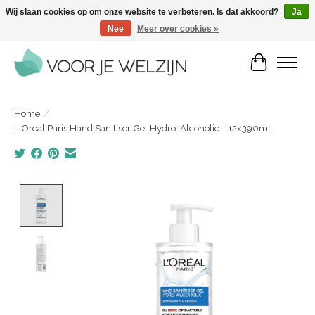
Wij slaan cookies op om onze website te verbeteren. Is dat akkoord?
Ja
Nee
Meer over cookies »
Voordelige zelfverzorgingsproducten | Vandaag besteld, morgen in huis
Winkelwa
Home
/
L'Oreal Paris Hand Sanitiser Gel Hydro-Alcoholic - 12x390ml
Product image slideshow Items