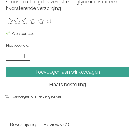
seconden. De gel is verrijkt met glycerine voor een
hydraterende verzorging.
(0)
De beoordeling van dit product is
0
van de 5
Op voorraad
Hoeveelheid:
Toevoegen aan winkelwagen
Plaats bestelling
Toevoegen om te vergelijken
Beschrijving
Reviews (0)