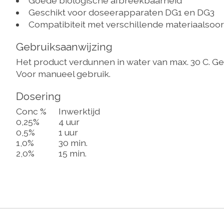
Goede biologische afbreekbaarheid
Geschikt voor doseerapparaten DG1 en DG3
Compatibiteit met verschillende materiaalsoor
Gebruiksaanwijzing
Het product verdunnen in water van max. 30 C. G
Voor manueel gebruik.
Dosering
Conc %
Inwerktijd
0,25%
4 uur
0,5%
1 uur
1,0%
30 min.
2,0%
15 min.