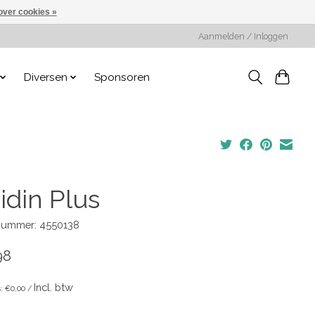
over cookies »
Aanmelden / Inloggen
Diversen
Sponsoren
idin Plus
lnummer: 4550138
98
Incl. btw
s: €0,00 /