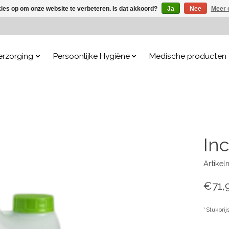
kies op om onze website te verbeteren. Is dat akkoord?
Ja
Nee
Meer 
erzorging
Persoonlijke Hygiëne
Medische producten
Inc
Artike
€71,
* Stukprij