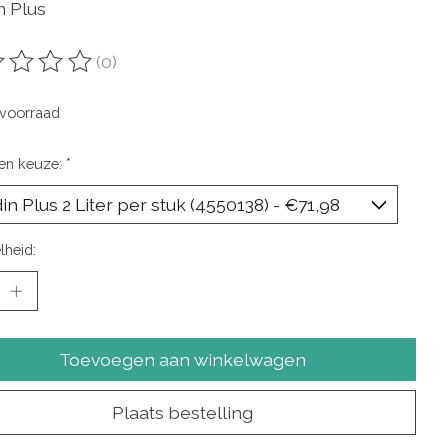
n Plus
(0)
oordeling van dit product is
0
van de 5
voorraad
en keuze:
*
lheid:
Toevoegen aan winkelwagen
Plaats bestelling