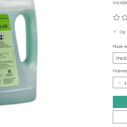
Incidi
De be
Op 
Maak e
Hoevee