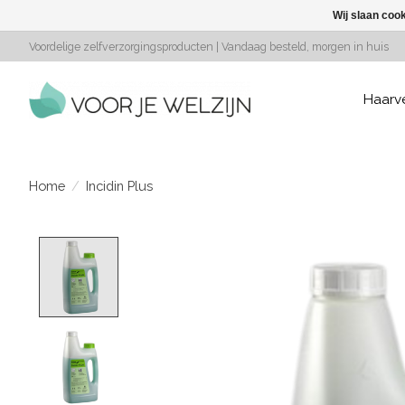
Wij slaan coo
Voordelige zelfverzorgingsproducten | Vandaag besteld, morgen in huis
Haarv
Home
/
Incidin Plus
Product image slideshow Items