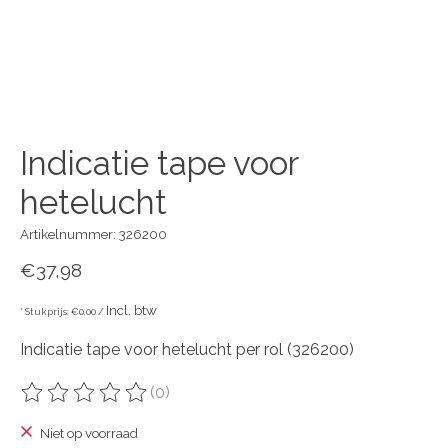
Indicatie tape voor
hetelucht
Artikelnummer: 326200
€37,98
Incl. btw
* Stukprijs: €0,00 /
Indicatie tape voor hetelucht per rol (326200)
(0)
De beoordeling van dit product is
0
van de 5
Niet op voorraad