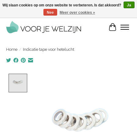
Wij slaan cookies op om onze website te verbeteren. Is dat akkoord?
Ja
Nee
Meer over cookies »
Voordelige zelfverzorgingsproducten | Vandaag besteld, morgen in huis
Winkelwa
Home
/
Indicatie tape voor hetelucht
Product image slideshow Items