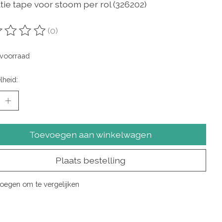
tie tape voor stoom per rol (326202)
(0)
oordeling van dit product is
0
van de 5
voorraad
lheid:
Toevoegen aan winkelwagen
Plaats bestelling
oegen om te vergelijken