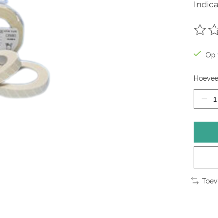
Indica
De be
Op 
Hoevee
Toev