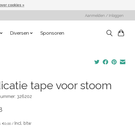
over cookies »
Aanmelden / Inloggen
Diversen
Sponsoren
dicatie tape voor stoom
lnummer: 326202
8
Incl. btw
s: €0,00 /