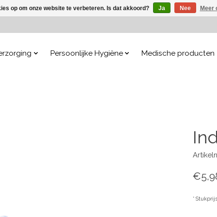
kies op om onze website te verbeteren. Is dat akkoord?
Ja
Nee
Meer 
erzorging
Persoonlijke Hygiëne
Medische producten
In
Artike
€5,9
* Stukprij