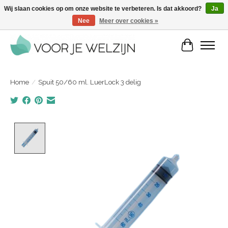
Wij slaan cookies op om onze website te verbeteren. Is dat akkoord?
Ja
Nee
Meer over cookies »
Voordelige zelfverzorgingsproducten | Vandaag besteld, morgen in huis
Winkelwa
Home
/
Spuit 50/60 ml. LuerLock 3 delig
Product image slideshow Items