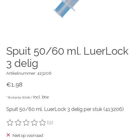
Spuit 50/60 ml. LuerLock
3 delig
Artikelnummer: 413206
€1,98
Incl. btw
* Stukprijs: €0,00 /
Spuit 50/60 ml. LuerLock 3 delig per stuk (413206)
(0)
De beoordeling van dit product is
0
van de 5
Niet op voorraad