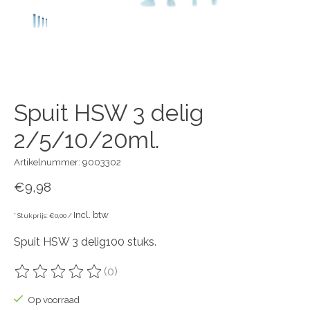
Spuit HSW 3 delig
2/5/10/20ml.
Artikelnummer: 9003302
€9,98
Incl. btw
* Stukprijs: €0,00 /
Spuit HSW 3 delig100 stuks.
(0)
De beoordeling van dit product is
0
van de 5
Op voorraad