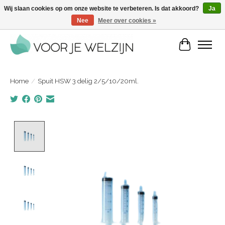
Wij slaan cookies op om onze website te verbeteren. Is dat akkoord?
Ja
Nee
Meer over cookies »
Voordelige zelfverzorgingsproducten | Vandaag besteld, morgen in huis
Winkelwa
Home
/
Spuit HSW 3 delig 2/5/10/20ml.
Product image slideshow Items