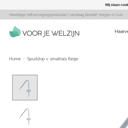
Wij slaan coo
Voordelige zelfverzorgingsproducten | Vandaag besteld, morgen in huis
Haarv
Home
/
Spuitdop v. smalhals flesje
Product image slideshow Items