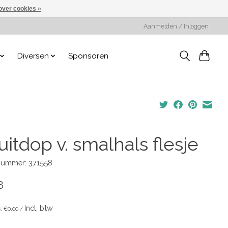
over cookies »
Aanmelden / Inloggen
Diversen
Sponsoren
itdop v. smalhals flesje
lnummer: 371558
8
Incl. btw
s: €0,00 /