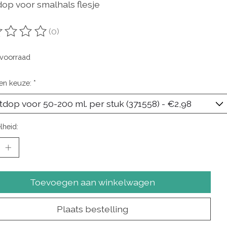
dop voor smalhals flesje
(0)
oordeling van dit product is
0
van de 5
voorraad
en keuze:
*
lheid:
Toevoegen aan winkelwagen
Plaats bestelling