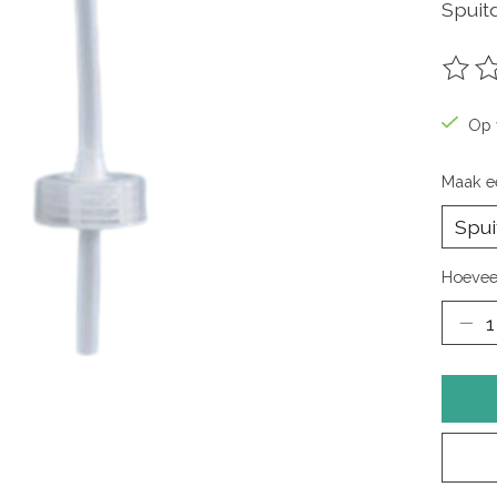
Spuit
De be
Op 
Maak e
Hoevee