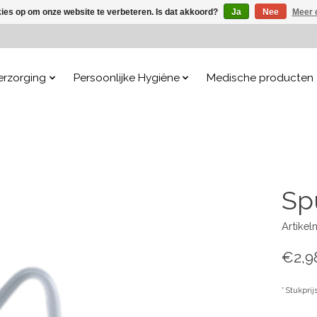
kies op om onze website te verbeteren. Is dat akkoord?
Ja
Nee
Meer 
erzorging
Persoonlijke Hygiëne
Medische producten
Spu
Artike
€2,9
* Stukprij