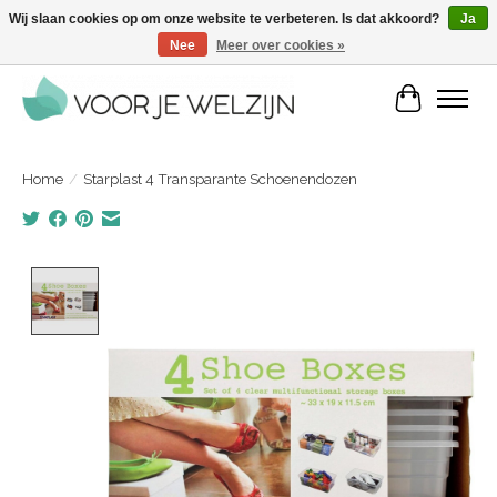
Wij slaan cookies op om onze website te verbeteren. Is dat akkoord?
Ja
Nee
Meer over cookies »
Voordelige zelfverzorgingsproducten | Vandaag besteld, morgen in huis
Winkelwa
Home
/
Starplast 4 Transparante Schoenendozen
Product image slideshow Items