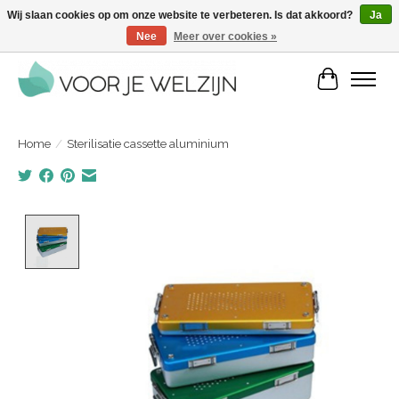
Wij slaan cookies op om onze website te verbeteren. Is dat akkoord?
Ja
Nee
Meer over cookies »
Voordelige zelfverzorgingsproducten | Vandaag besteld, morgen in huis
Winkelwa
Home
/
Sterilisatie cassette aluminium
Product image slideshow Items