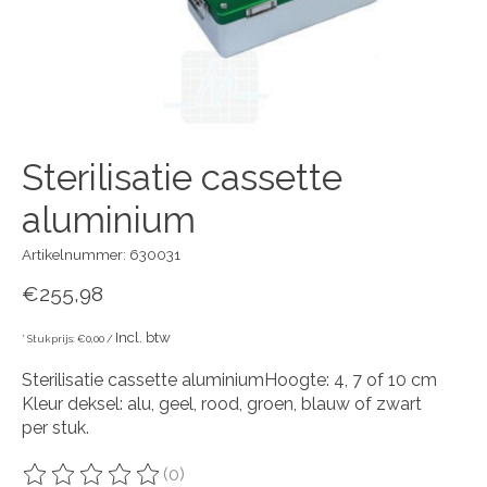
Sterilisatie cassette
aluminium
Artikelnummer: 630031
€255,98
Incl. btw
* Stukprijs: €0,00 /
Sterilisatie cassette aluminiumHoogte: 4, 7 of 10 cm
Kleur deksel: alu, geel, rood, groen, blauw of zwart
per stuk.
(0)
De beoordeling van dit product is
0
van de 5