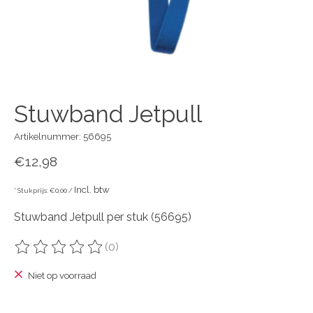
Stuwband Jetpull
Artikelnummer: 56695
€12,98
Incl. btw
* Stukprijs: €0,00 /
Stuwband Jetpull per stuk (56695)
(0)
De beoordeling van dit product is
0
van de 5
Niet op voorraad