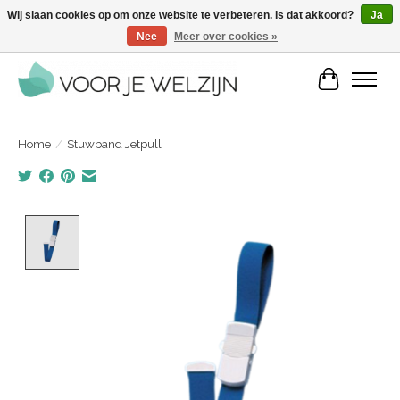
Wij slaan cookies op om onze website te verbeteren. Is dat akkoord?
Ja
Nee
Meer over cookies »
Voordelige zelfverzorgingsproducten | Vandaag besteld, morgen in huis
Winkelwa
Home
/
Stuwband Jetpull
Product image slideshow Items