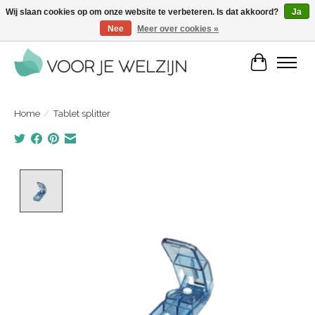
Wij slaan cookies op om onze website te verbeteren. Is dat akkoord?
Ja
Nee
Meer over cookies »
Voordelige zelfverzorgingsproducten | Vandaag besteld, morgen in huis
Winkelwa
Home
/
Tablet splitter
Product image slideshow Items