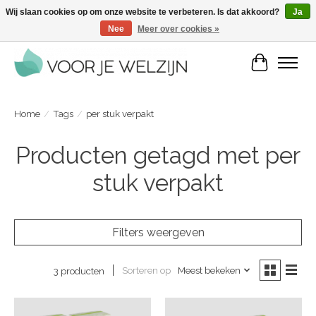
Wij slaan cookies op om onze website te verbeteren. Is dat akkoord?
Ja
Nee
Meer over cookies »
Voordelige zelfverzorgingsproducten | Vandaag besteld, morgen in huis
Winkelwa
Home
/
Tags
/
per stuk verpakt
Producten getagd met per
stuk verpakt
Filters weergeven
Sorteren op
Meest bekeken
3 producten